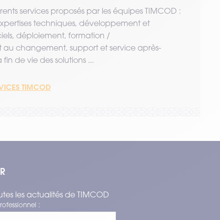
érents services proposés par les équipes TIMCOD :
 expertises techniques, développement et
ciels, déploiement, formation /
u changement, support et service après-
fin de vie des solutions ...
RVICES TIMCOD
ER
tes les actualités de TIMCOD
rofessionnel :