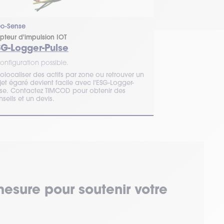
eo-Sense
Ineo-Sense
pteur d'impulsion IOT
Capteur de local
SG-Logger-Pulse
ACS-Report
onfiguration possible.
1 configuration 
olocaliser des actifs par zone ou retrouver un
Grâce à cette b
jet égaré devient facile avec l'ESG-Logger-
et localisez des
lse. Contactez TIMCOD pour obtenir des
données en fonc
seils et un devis.
vos tâches.
mesure pour soutenir votre