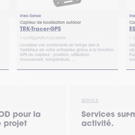
Ineo-Sense
In
Capteur de localisation outdoor
Ca
TRK-Tracer-GPS
E
1 configuration possible.
1 c
Localisez vos contenants en temps réel à
Gé
l'extérieur de votre entreprise grâce à la fonction
ob
GPS du capteur : position, utilisation,
Pu
mouvement, température, …
con
SERVICE
OD pour la
Services sur-
 projet
activité.