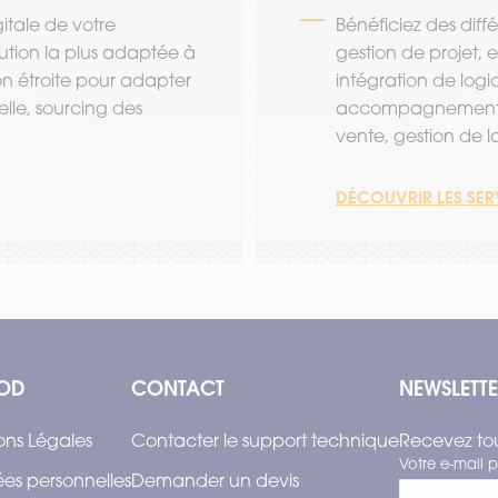
tale de votre
Bénéficiez des diff
lution la plus adaptée à
gestion de projet,
ion étroite pour adapter
intégration de logi
lle, sourcing des
accompagnement a
vente, gestion de la 
DÉCOUVRIR LES SE
OD
CONTACT
NEWSLETT
ons Légales
Contacter le support technique
Recevez tou
Votre e-mail p
es personnelles
Demander un devis