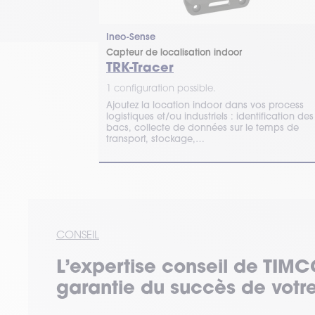
Ineo-Sense
RA, LTE-M, GPS
Capteur de localisation indoor
TRK-Tracer
1 configuration possible.
otez à distance
Ajoutez la location indoor dans vos process
accès de vos
logistiques et/ou industriels : identification des
rouillage /
bacs, collecte de données sur le temps de
transport, stockage,…
CONSEIL
L’expertise
conseil
de TIMC
garantie du succès de votre