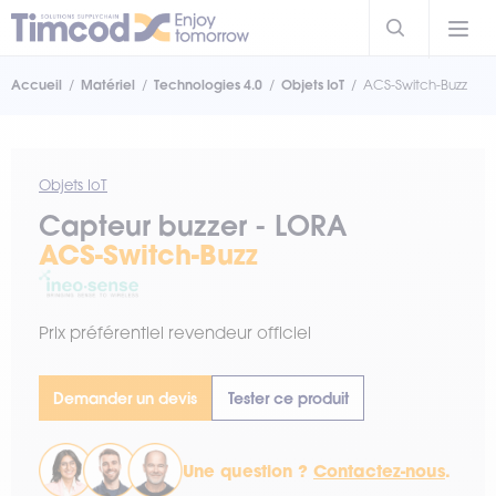
Accueil
Matériel
Technologies 4.0
Objets IoT
ACS-Switch-Buzz
Objets IoT
Capteur buzzer - LORA
ACS-Switch-Buzz
Prix préférentiel revendeur officiel
Demander un devis
Tester ce produit
Une question ?
Contactez-nous
.