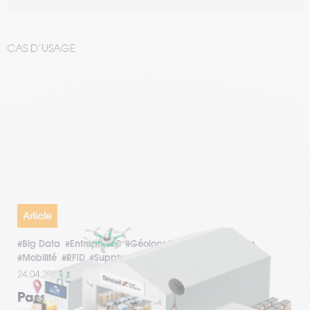
CAS D’USAGE
Article
#Big Data
#Entrepôt 4.0
#Géolocalisation
#Impression
#Mobilité
#RFID
#Supply Chain 4.0
#Traçabilité
24.04.2023
Passez à la logistique 4.0 avec Timcod