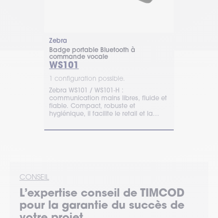
Zebra
Ineo-Sense
Badge portable Bluetooth à
rammable
Capteur d'h
commande vocale
ESG-Log
WS101
1 configurat
1 configuration possible.
Obtenez des
Zebra WS101 / WS101‑H :
d'entreposa
ineux pour
communication mains libres, fluide et
mesure du t
état du quai,
fiable. Compact, robuste et
température.
ine dans un
hygiénique, il facilite le retail et la
normes de s
de sécurité...
logistique pour des opérations
rapides et sécurisées.
CONSEIL
L’expertise
conseil
de TIMCOD
pour la garantie du succès de
votre projet