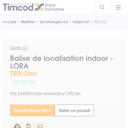
Accueil
Matériel
Technologies 4.0
Objets IoT
TRK-Zon
Objets IoT
Balise de localisation indoor -
LORA
TRK-Zon
Prix préférentiel revendeur officiel
Demander un devis
Tester ce produit