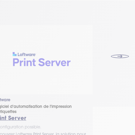
ftware
Teklynx
iciel d'automatisation de l'impression
Logiciel d'autom
tiquettes
d'étiquettes
int Server
Sentinel
onfiguration possible.
1 configuration 
ouvrez Loftware Print Server, la solution pour
Avec Teklynx SEN