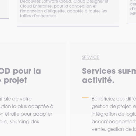
Découvrez Loftware Cloud, Cloud Designer et
cen
Cloud Enterprise, pour la conception et
d’
l'impression d'étiquette, adaptés à toutes les
ME
tailles d’entreprises.
SERVICE
OD pour la
Services sur-
 projet
activité.
tale de votre
Bénéficiez des diff
lution la plus adaptée à
gestion de projet,
ion étroite pour adapter
intégration de logi
lle, sourcing des
accompagnement a
vente, gestion de la 