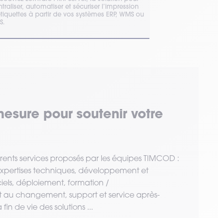
traliser, automatiser et sécuriser l’impression
d’étiquettes, ré
étiquettes à partir de vos systèmes ERP, WMS ou
intégrez vos sys
S.
mesure pour soutenir votre
érents services proposés par les équipes TIMCOD :
 expertises techniques, développement et
ciels, déploiement, formation /
u changement, support et service après-
fin de vie des solutions ...