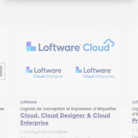
Loftware
Lo
tes
Logiciel de conception et impression d’étiquettes
Log
Cloud, Cloud Designer & Cloud
d'é
Pr
Enterprise
1 c
1 configuration possible.
Déc