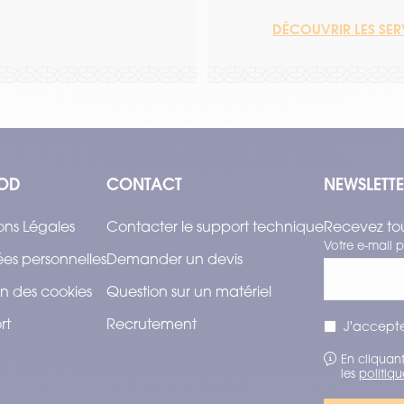
DÉCOUVRIR LES SE
OD
CONTACT
NEWSLETT
ons Légales
Contacter le support technique
Recevez tou
Votre e-mail p
es personnelles
Demander un devis
n des cookies
Question sur un matériel
rt
Recrutement
J'accepte
En cliquant
les
politiqu