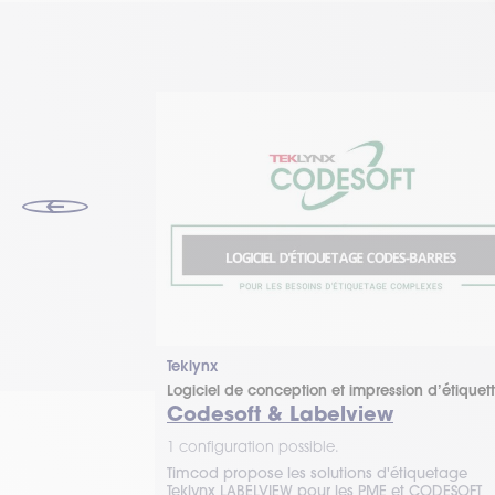
Teklynx
ion d’étiquettes
Logiciel de conception et impression d’étiquet
Codesoft & Labelview
1 configuration possible.
n et l’impression
Timcod propose les solutions d'étiquetage
ec codes-barres
Teklynx LABELVIEW pour les PME et CODESOFT