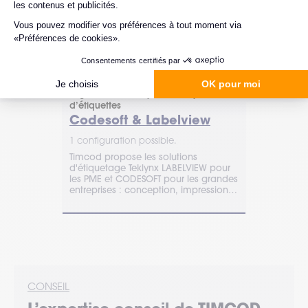
Teklynx
Loftware
 impression
Logiciel de conception et impression
Logiciel de 
d’étiquettes
d’étiquettes
Codesoft & Labelview
Cloud, 
Cloud En
1 configuration possible.
met de
Timcod propose les solutions
1 configurat
atiser
d'étiquetage Teklynx LABELVIEW pour
Découvrez L
 codes-barres
les PME et CODESOFT pour les grandes
Designer et 
onformité et
entreprises : conception, impression
conception e
et intégration ERP.
adaptés à to
d’entreprises
CONSEIL