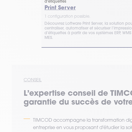
d'étiquettes
Print Server
1 configuration possible.
étiquetage
et CODESOFT
Découvrez Loftware Print Server, la solution po
onception,
centraliser, automatiser et sécuriser l’impressi
d’étiquettes à partir de vos systèmes ERP, WMS
MES.
CONSEIL
L’expertise
conseil
de TIMC
garantie du succès de votre
TIMCOD accompagne la transformation digi
entreprise en vous proposant d'étudier la so