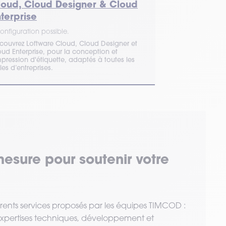
loud, Cloud Designer & Cloud
Zebra Desi
terprise
1 configuration 
onfiguration possible.
Zebra Designer fa
d’étiquettes pro
couvrez Loftware Cloud, Cloud Designer et
ou RFID pour opt
oud Enterprise, pour la conception et
mpression d'étiquette, adaptés à toutes les
lles d’entreprises.
mesure pour soutenir votre
érents services proposés par les équipes TIMCOD :
 expertises techniques, développement et