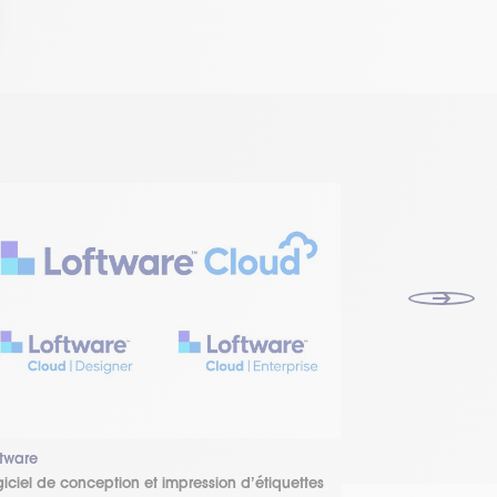
ftware
Zebra
giciel de conception et impression d’étiquettes
Logiciel de conc