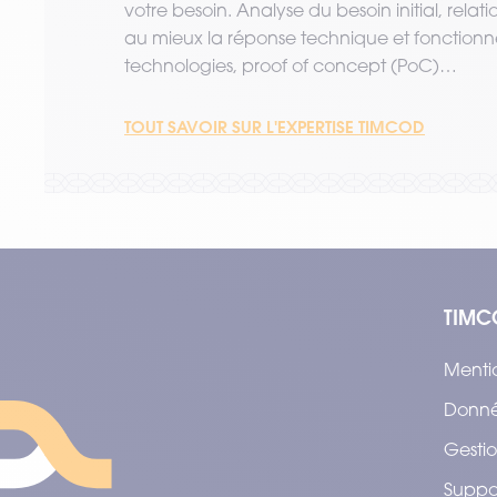
votre besoin. Analyse du besoin initial, relat
au mieux la réponse technique et fonctionne
technologies, proof of concept (PoC)…
TOUT SAVOIR SUR L'EXPERTISE TIMCOD
TIMC
Menti
Donné
Gestio
Suppo