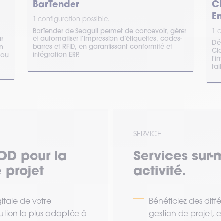
BarTender
C
En
1 configuration possible.
BarTender de Seagull permet de concevoir, gérer
1 c
et automatiser l’impression d’étiquettes, codes-
ur
Dé
barres et RFID, en garantissant conformité et
on
Cl
intégration ERP.
 ou
l'i
tai
SERVICE
OD pour la
Services sur-
 projet
activité.
tale de votre
Bénéficiez des diff
lution la plus adaptée à
gestion de projet,