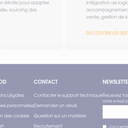
ion étroite pour adapter
intégration de logi
lle, sourcing des
accompagnement a
vente, gestion de la 
DÉCOUVRIR LES SE
OD
CONTACT
NEWSLETT
ons Légales
Contacter le support technique
Recevez tou
Votre e-mail p
es personnelles
Demander un devis
n des cookies
Question sur un matériel
rt
Recrutement
J'accepte