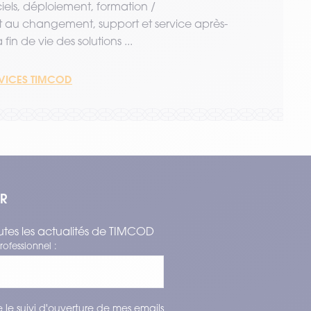
ciels, déploiement, formation /
u changement, support et service après-
fin de vie des solutions ...
RVICES TIMCOD
ER
tes les actualités de TIMCOD
rofessionnel :
 le suivi d'ouverture de mes emails