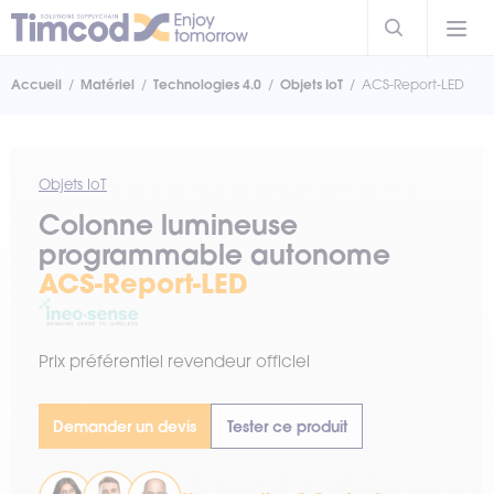
Accueil
Matériel
Technologies 4.0
Objets IoT
ACS-Report-LED
Objets IoT
Colonne lumineuse
programmable autonome
ACS-Report-LED
Prix préférentiel revendeur officiel
Demander un devis
Tester ce produit