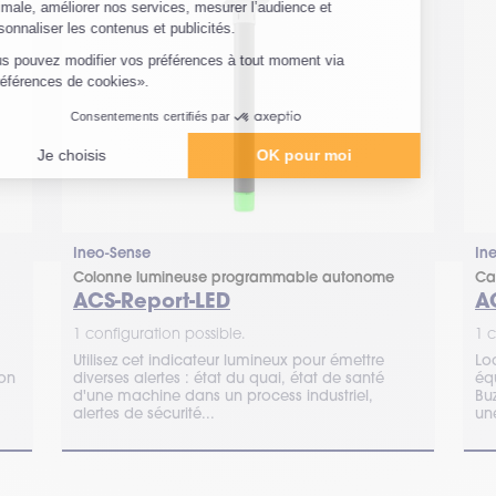
Ineo-Sense
In
Colonne lumineuse programmable autonome
Ca
ACS-Report-LED
A
1 configuration possible.
1 c
Utilisez cet indicateur lumineux pour émettre
Lo
ion
diverses alertes : état du quai, état de santé
éq
d'une machine dans un process industriel,
Bu
alertes de sécurité...
un