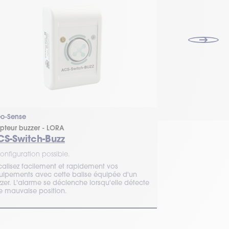
Ineo-Sense
eo-Sense
Balise de locali
pteur buzzer - LORA
TRK-Zon
CS-Switch-Buzz
1 configuration 
onfiguration possible.
TIMCOD vous équ
calisez facilement et rapidement vos
de stockage pour
uipements avec cette balise équipée d'un
équipements et c
zzer. L'alarme se déclenche lorsqu'elle détecte
temps réel.
e mauvaise position.