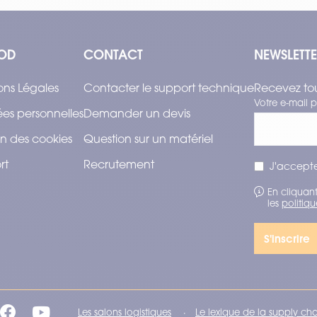
OD
CONTACT
NEWSLETT
ons Légales
Contacter le support technique
Recevez tou
Votre e-mail p
es personnelles
Demander un devis
n des cookies
Question sur un matériel
rt
Recrutement
J'accepte
En cliquant
les
politiqu
Les salons logistiques
Le lexique de la supply ch