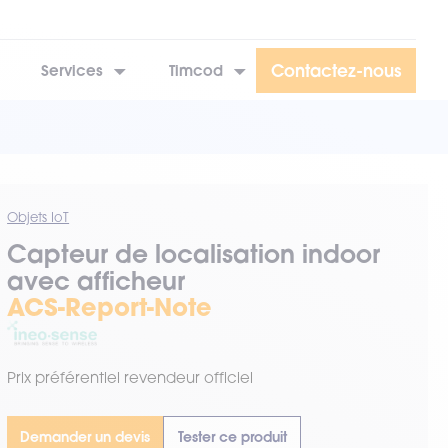
Contactez-nous
Services
Timcod
Objets IoT
Capteur de localisation indoor
avec afficheur
ACS-Report-Note
Prix préférentiel revendeur officiel
Demander un devis
Tester ce produit