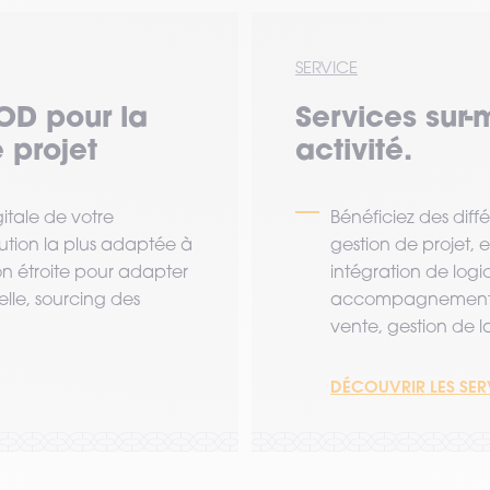
SERVICE
OD pour la
Services sur-
 projet
activité.
tale de votre
Bénéficiez des diff
lution la plus adaptée à
gestion de projet,
ion étroite pour adapter
intégration de logi
lle, sourcing des
accompagnement a
vente, gestion de la 
DÉCOUVRIR LES SE