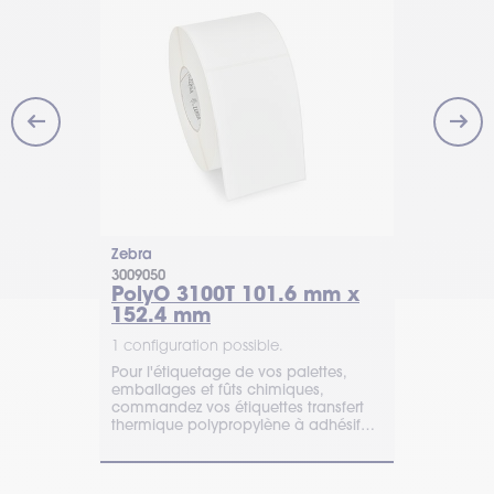
Zebra
Zebra
3009050
880191-101D
White
PolyO 3100T 101.6 mm x
Z-Perfo
mm
152.4 mm
x 101.6
1 configuration possible.
1 configurat
uettes
Pour l'étiquetage de vos palettes,
ter, à
emballages et fûts chimiques,
Les étiquet
connues UL
commandez vos étiquettes transfert
TIMCOD son
 rubans
thermique polypropylène à adhésif
nombreux m
renforcé avec TIMCOD.
toutes marq
pour comma