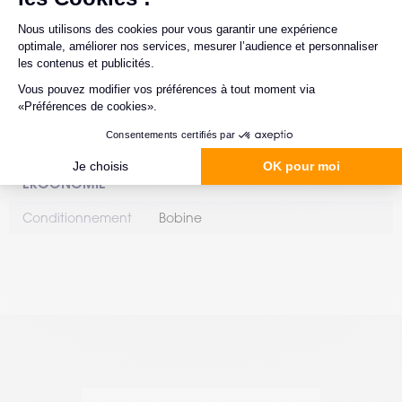
rouleaux par
boîte
RUBANS TRANSFERT COMPATIBLES
Ruban Résine
Oui
ERGONOMIE
Conditionnement
Bobine