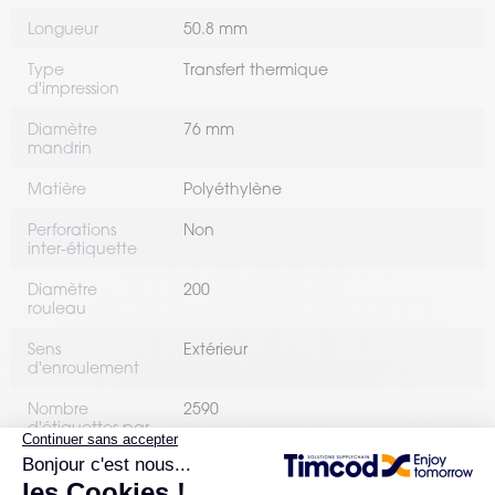
Longueur
50.8 mm
Type
Transfert thermique
d'impression
Diamètre
76 mm
mandrin
Matière
Polyéthylène
Perforations
Non
inter-étiquette
Diamètre
200
rouleau
Sens
Extérieur
d'enroulement
Nombre
2590
d'étiquettes par
rouleau
Nombre de
4