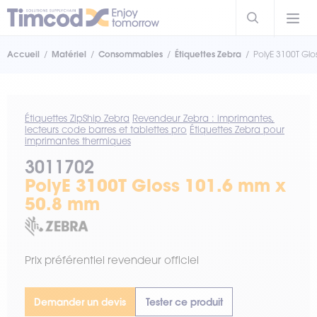
Accueil
Matériel
Consommables
Étiquettes Zebra
PolyE 3100T Gl
Étiquettes ZipShip Zebra
Revendeur Zebra : imprimantes,
lecteurs code barres et tablettes pro
Étiquettes Zebra pour
imprimantes thermiques
3011702
PolyE 3100T Gloss 101.6 mm x
50.8 mm
Prix préférentiel revendeur officiel
Demander un devis
Tester ce produit