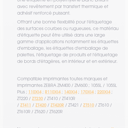
avec revêtement par transfert thermique et
adhésif renforcé puissant.
Offrant une bonne flexibilité pour l'étiquetage
des surfaces courbes ou rugueuses, ce matériau
d'étiquette peut être utilisé dans une large
gamme d'applications notamment les étiquettes
d'emballage, les étiquettes d'emballage de
palettes, l'étiquetage de produits et l'étiquetage
de bords d'étagères, en intérieur et en extérieur.
Compatible imprimantes toutes marques et
imprimantes ZEBRA ZM400 / ZM600 ; 105SL / 105SL
110Xi4
R110Xi4
140Xi4
170Xi4
220Xi4
Plus ;
;
;
;
;
;
ZT230
ZT220 /
/ ZT410 / ZT410R
ZT411
ZT420
ZT420R
ZT510
/
/
/
/ ZT421 /
/ ZT610 /
ZT610R / ZT620 / ZT620R