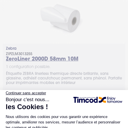
Zebra
ZIPZLM3013255
ZeroLiner 2000D 58mm 10M
1 configuration possible.
Étiquette ZEBRA linerless thermique directe brillante, sans
glassine, adhésif caoutchouc permanent, sans phénol. Parfaite
pour imprimantes mobiles en intérieur